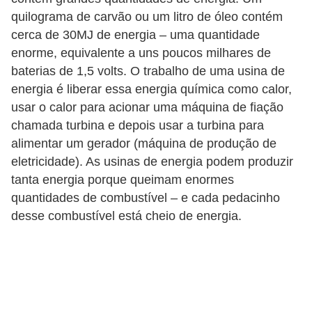
i
quilograma de carvão ou um litro de óleo contém
t
cerca de 30MJ de energia – uma quantidade
e
enorme, equivalente a uns poucos milhares de
r
baterias de 1,5 volts. O trabalho de uma usina de
a
energia é liberar essa energia química como calor,
t
usar o calor para acionar uma máquina de fiação
chamada turbina e depois usar a turbina para
u
alimentar um gerador (máquina de produção de
r
eletricidade). As usinas de energia podem produzir
a
tanta energia porque queimam enormes
D
quantidades de combustível – e cada pedacinho
desse combustível está cheio de energia.
i
c
a
s
p