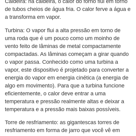
Caldeira: na caldeira, o calor do forno flui em torno
P
de tubos cheios de água fria. O calor ferve a água e
r
a transforma em vapor.
o
Turbina: O vapor flui a alta pressão em torno de
v
uma roda que é um pouco como um moinho de
a
vento feito de lâminas de metal compactamente
s
compactadas. As lâminas começam a girar quando
e
o vapor passa. Conhecido como uma turbina a
vapor, este dispositivo é projetado para converter a
c
energia do vapor em energia cinética (a energia de
o
algo em movimento). Para que a turbina funcione
n
eficientemente, o calor deve entrar a uma
c
temperatura e pressão realmente altas e deixar a
u
temperatura e a pressão mais baixas possíveis.
r
Torre de resfriamento: as gigantescas torres de
s
resfriamento em forma de jarro que você vê em
o