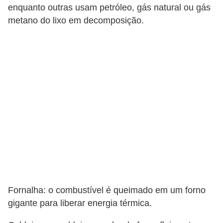
s
enquanto outras usam petróleo, gás natural ou gás
p
metano do lixo em decomposição.
a
r
a
v
e
s
t
i
b
u
l
Fornalha: o combustível é queimado em um forno
a
gigante para liberar energia térmica.
r