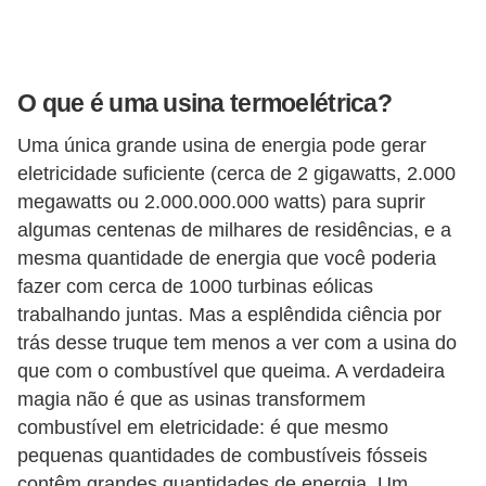
a
s
d
e
O que é uma usina termoelétrica?
p
Uma única grande usina de energia pode gerar
o
eletricidade suficiente (cerca de 2 gigawatts, 2.000
r
megawatts ou 2.000.000.000 watts) para suprir
t
algumas centenas de milhares de residências, e a
mesma quantidade de energia que você poderia
u
fazer com cerca de 1000 turbinas eólicas
g
trabalhando juntas. Mas a esplêndida ciência por
u
trás desse truque tem menos a ver com a usina do
ê
que com o combustível que queima. A verdadeira
s
magia não é que as usinas transformem
e
combustível em eletricidade: é que mesmo
pequenas quantidades de combustíveis fósseis
l
contêm grandes quantidades de energia. Um