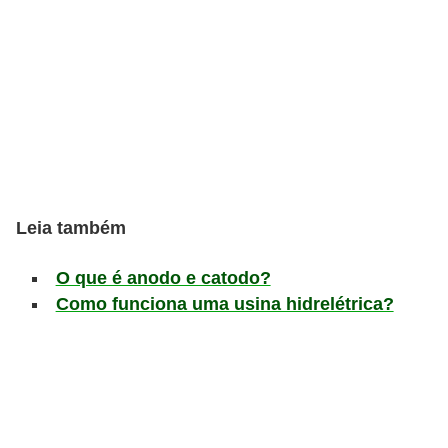
s
D
i
c
a
s
d
Leia também
e
e
O que é anodo e catodo?
Como funciona uma usina hidrelétrica?
s
t
u
d
o