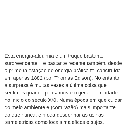
s
D
i
c
a
s
Esta energia-alquimia é um truque bastante
d
surpreendente – e bastante recente também, desde
e
a primeira estação de energia prática foi construída
h
em apenas 1882 (por Thomas Edison). No entanto,
i
a surpresa é muitas vezes a última coisa que
s
sentimos quando pensamos em gerar eletricidade
t
no início do século XXI. Numa época em que cuidar
ó
do meio ambiente é (com razão) mais importante
do que nunca, é moda desdenhar as usinas
r
termelétricas como locais maléficos e sujos,
i