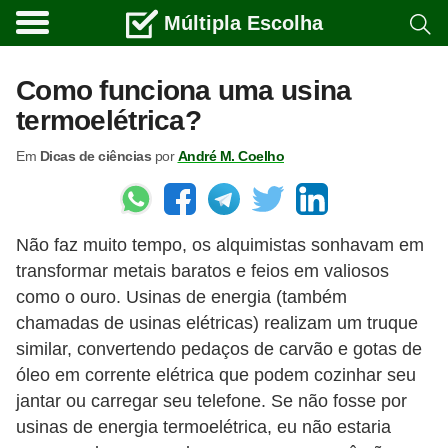
Múltipla Escolha
C
u
Como funciona uma usina
r
termoelétrica?
s
Em
Dicas de ciências
por
André M. Coelho
o
s
e
Não faz muito tempo, os alquimistas sonhavam em
c
transformar metais baratos e feios em valiosos
a
como o ouro. Usinas de energia (também
r
chamadas de usinas elétricas) realizam um truque
r
similar, convertendo pedaços de carvão e gotas de
e
óleo em corrente elétrica que podem cozinhar seu
jantar ou carregar seu telefone. Se não fosse por
i
usinas de energia termoelétrica, eu não estaria
r