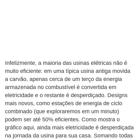
a
r
a
c
o
n
c
Infelizmente, a maioria das usinas elétricas não é
u
muito eficiente: em uma típica usina antiga movida
a carvão, apenas cerca de um terço da energia
r
armazenada no combustível é convertida em
s
eletricidade e o restante é desperdiçado. Designs
o
mais novos, como estações de energia de ciclo
s
combinado (que exploraremos em um minuto)
podem ser até 50% eficientes. Como mostra o
D
gráfico aqui, ainda mais eletricidade é desperdiçada
i
na jornada da usina para sua casa. Somando todas
c