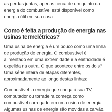
as perdas juntas, apenas cerca de um quinto da
a
energia do combustível está disponível como
s
energia útil em sua casa.
p
a
Como é feita a produção de energia nas
usinas termelétricas?
r
a
Uma usina de energia é um pouco como uma linha
E
de produção de energia. O combustível é
N
alimentado em uma extremidade e a eletricidade é
expelida na outra. O que acontece entre os dois?
E
Uma série inteira de etapas diferentes,
M
aproximadamente ao longo destas linhas:
D
Combustível: a energia que chega à sua TV,
i
computador ou torradeira começa como
c
combustível carregado em uma usina de energia.
a
Algumas usinas de energia são movidas a carvão,