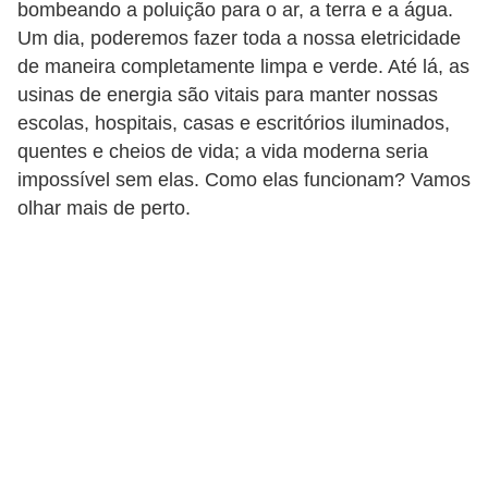
bombeando a poluição para o ar, a terra e a água.
a
Um dia, poderemos fazer toda a nossa eletricidade
e
de maneira completamente limpa e verde. Até lá, as
g
usinas de energia são vitais para manter nossas
e
escolas, hospitais, casas e escritórios iluminados,
quentes e cheios de vida; a vida moderna seria
o
impossível sem elas. Como elas funcionam? Vamos
g
olhar mais de perto.
r
a
f
i
a
D
i
c