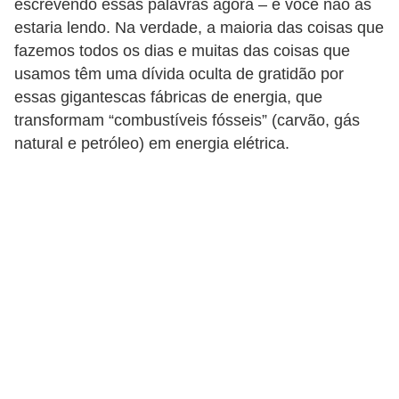
escrevendo essas palavras agora – e você não as
a
estaria lendo. Na verdade, a maioria das coisas que
D
fazemos todos os dias e muitas das coisas que
usamos têm uma dívida oculta de gratidão por
i
essas gigantescas fábricas de energia, que
c
transformam “combustíveis fósseis” (carvão, gás
a
natural e petróleo) em energia elétrica.
s
d
e
c
i
ê
n
c
i
a