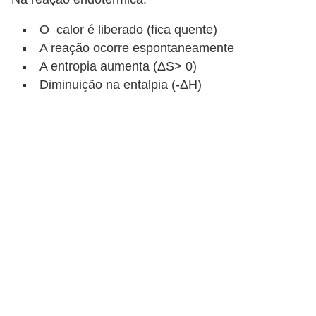
P
O calor é liberado (fica quente)
r
A reação ocorre espontaneamente
o
A entropia aumenta (ΔS> 0)
v
Diminuição na entalpia (-ΔH)
a
s
e
c
o
n
c
u
r
s
o