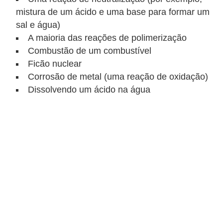
a
mistura de um ácido e uma base para formar um
r
sal e água)
a
A maioria das reações de polimerização
Combustão de um combustível
c
Ficão nuclear
o
Corrosão de metal (uma reação de oxidação)
n
Dissolvendo um ácido na água
c
u
r
s
o
s
D
i
c