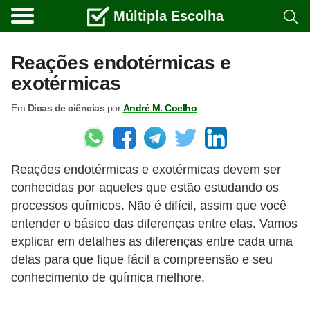
Múltipla Escolha
C
u
Reações endotérmicas e
r
exotérmicas
s
Em
Dicas de ciências
por
André M. Coelho
o
s
e
Reações endotérmicas e exotérmicas devem ser
c
conhecidas por aqueles que estão estudando os
a
processos químicos. Não é difícil, assim que você
r
entender o básico das diferenças entre elas. Vamos
r
explicar em detalhes as diferenças entre cada uma
e
delas para que fique fácil a compreensão e seu
conhecimento de química melhore.
i
r