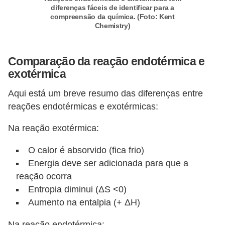
s
diferenças fáceis de identificar para a
compreensão da química. (Foto: Kent
p
Chemistry)
a
r
Comparação da reação endotérmica e
a
exotérmica
v
Aqui está um breve resumo das diferenças entre
e
reações endotérmicas e exotérmicas:
s
t
Na reação exotérmica:
i
O calor é absorvido (fica frio)
b
Energia deve ser adicionada para que a
u
reação ocorra
l
Entropia diminui (ΔS <0)
a
Aumento na entalpia (+ ΔH)
r
Na reação endotérmica: