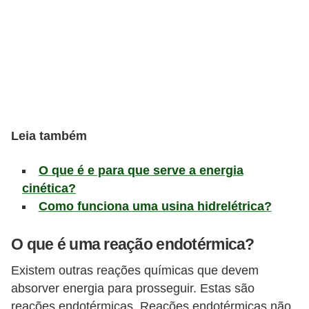
s
D
i
c
a
s
Leia também
d
e
O que é e para que serve a energia
h
cinética?
i
Como funciona uma usina hidrelétrica?
s
t
O que é uma reação endotérmica?
ó
Existem outras reações químicas que devem
r
absorver energia para prosseguir. Estas são
i
reações endotérmicas. Reações endotérmicas não