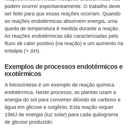
a
podem ocorrer espontaneamente. O trabalho deve
ser feito para que essas reações ocorram. Quando
e
as reações endotérmicas absorvem energia, uma
g
queda de temperatura é medida durante a reação.
e
As reações endotérmicas são caracterizadas pelo
o
fluxo de calor positivo (na reação) e um aumento na
g
entalpia (+ ΔH).
r
a
Exemplos de processos endotérmicos e
exotérmicos
f
i
A fotossíntese é um exemplo de reação química
a
endotérmica. Neste processo, as plantas usam a
energia do sol para converter dióxido de carbono e
D
água em glicose e oxigênio. Esta reação requer
i
15MJ de energia (luz solar) para cada quilograma
c
de glicose produzido: