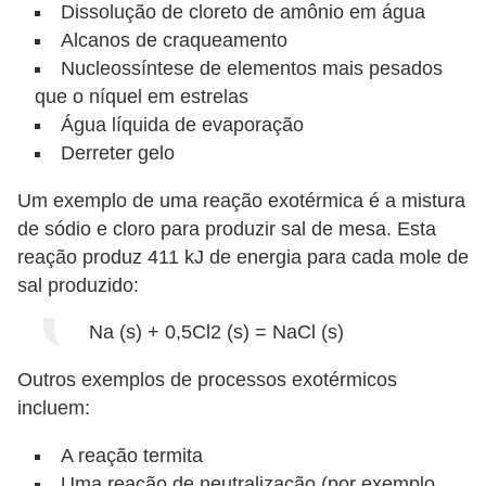
i
Dissolução de cloreto de amônio em água
t
Alcanos de craqueamento
Nucleossíntese de elementos mais pesados ​​
e
que o níquel em estrelas
r
Água líquida de evaporação
a
Derreter gelo
t
u
Um exemplo de uma reação exotérmica é a mistura
de sódio e cloro para produzir sal de mesa. Esta
r
reação produz 411 kJ de energia para cada mole de
a
sal produzido:
D
Na (s) + 0,5Cl2 (s) = NaCl (s)
i
c
Outros exemplos de processos exotérmicos
a
incluem:
s
A reação termita
p
Uma reação de neutralização (por exemplo,