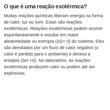
O que é uma reação exotérmica?
s
Muitas reações químicas liberam energia na forma
D
de calor, luz ou som. Estas são reações
i
exotérmicas. Reações exotérmicas podem ocorrer
c
espontaneamente e resultar em maior
a
aleatoriedade ou entropia (ΔS> 0) do sistema. Eles
s
são denotados por um fluxo de calor negativo (o
d
calor é perdido para o ambiente) e diminui a
e
entalpia (ΔH <0). No laboratório, as reações
exotérmicas produzem calor ou podem até ser
e
explosivas.
s
t
u
d
o