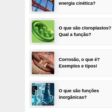
energia cinética?
a
D
i
O que são cloroplastos?
c
Qual a função?
a
s
d
e
Corrosão, o que é?
c
Exemplos e tipos!
i
ê
n
O que são funções
c
inorgânicas?
i
a