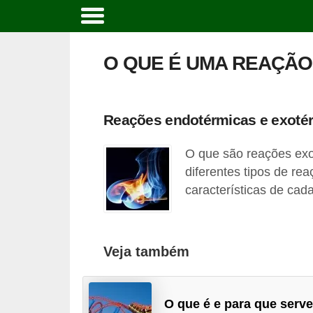
C
u
O QUE É UMA REAÇÃ
r
s
o
Reações endotérmicas e exoté
s
O que são reações ex
e
diferentes tipos de rea
c
características de cad
a
r
r
Veja também
e
i
r
O que é e para que serve