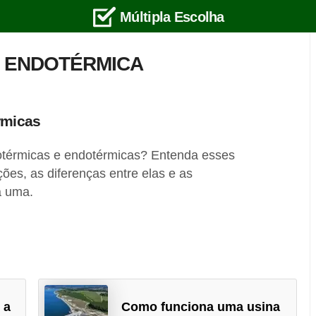
Múltipla Escolha
O ENDOTÉRMICA
rmicas
otérmicas e endotérmicas? Entenda esses
ções, as diferenças entre elas e as
a uma.
 a
Como funciona uma usina