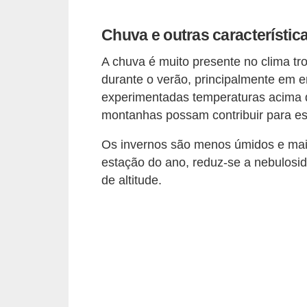
a
s
Chuva e outras característica
d
A chuva é muito presente no clima tro
e
durante o verão, principalmente em e
p
experimentadas temperaturas acima 
o
montanhas possam contribuir para es
r
Os invernos são menos úmidos e mais 
t
estação do ano, reduz-se a nebulosida
u
de altitude.
g
u
ê
s
e
l