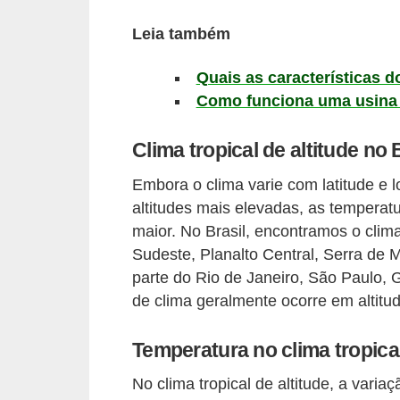
s
Leia também
D
Quais as características do
i
Como funciona uma usina h
c
a
Clima tropical de altitude no 
s
Embora o clima varie com latitude e
d
altitudes mais elevadas, as temperatu
e
maior. No Brasil, encontramos o clima 
e
Sudeste, Planalto Central, Serra de M
s
parte do Rio de Janeiro, São Paulo, G
t
de clima geralmente ocorre em altitu
u
Temperatura no clima tropical
d
o
No clima tropical de altitude, a var