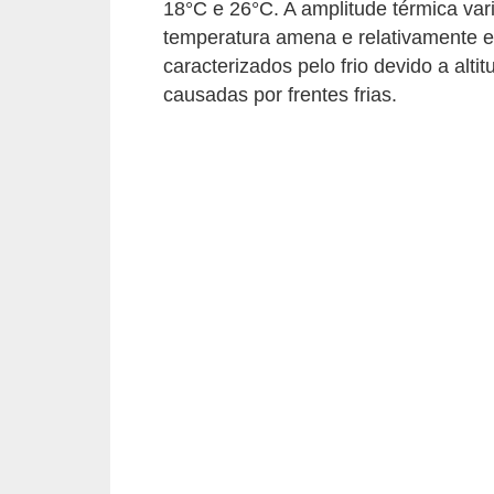
s
18°C e 26°C. A amplitude térmica var
temperatura amena e relativamente e
D
caracterizados pelo frio devido a alt
i
causadas por frentes frias.
c
a
s
d
e
h
i
s
t
ó
r
i