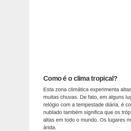
a
D
i
c
a
s
d
e
c
Como é o clima tropical?
i
Esta zona climática experimenta alta
ê
muitas chuvas. De fato, em alguns lu
n
relógio com a tempestade diária, é 
c
nublado também significa que os tró
altas em todo o mundo. Os lugares 
i
árida.
a