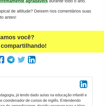
xtremamente agradáveis
durante todo o ano.
opical de altitude? Deixem nos comentários suas
to antes!
damos você?
 compartilhando!
agogia, já tendo dado aulas na educação infantil e
 e coordenador de cursos de inglês. Entendendo
so de aprendizagem, decidiu escrever para o blog