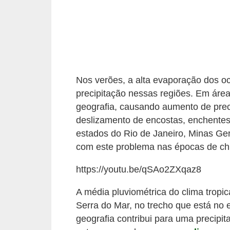
i
t
e
r
a
t
Nos verões, a alta evaporação dos 
precipitação nessas regiões. Em áre
u
geografia, causando aumento de prec
r
deslizamento de encostas, enchentes
a
estados do Rio de Janeiro, Minas Ge
D
com este problema nas épocas de ch
i
https://youtu.be/qSAo2ZXqaz8
c
a
A média pluviométrica do clima tropi
Serra do Mar, no trecho que está no 
s
geografia contribui para uma precipi
p