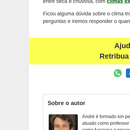
entre seca e chuvosa, com
climas e
a
r
Ficou alguma dúvida sobre o clima tr
perguntas e iremos responder o quan
a
c
o
Aju
n
Retribua
c
u
r
s
o
s
Sobre o autor
D
André é formado em ped
i
atuado como professor
c
como funciona o proces