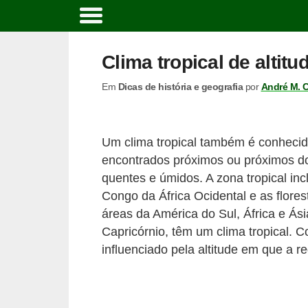
C
u
Clima tropical de altitu
r
Em
Dicas de história e geografia
por
André M. 
s
o
s
Um clima tropical também é conhecido
e
encontrados próximos ou próximos do
c
quentes e úmidos. A zona tropical inc
a
Congo da África Ocidental e as flores
áreas da América do Sul, África e Ási
r
Capricórnio, têm um clima tropical. Co
r
influenciado pela altitude em que a r
e
i
r