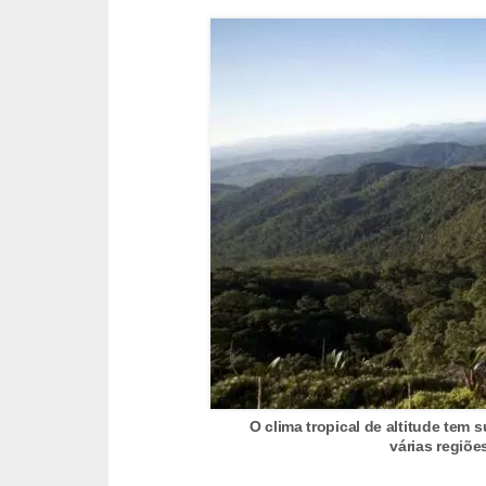
a
e
g
e
o
g
r
a
f
i
a
D
i
O clima tropical de altitude tem 
várias regiõe
c