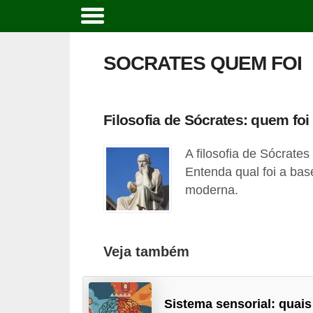
C
u
SOCRATES QUEM FOI
r
s
o
Filosofia de Sócrates: quem foi
s
A filosofia de Sócrate
e
Entenda qual foi a base
c
moderna.
a
r
r
Veja também
e
i
r
Sistema sensorial: quais