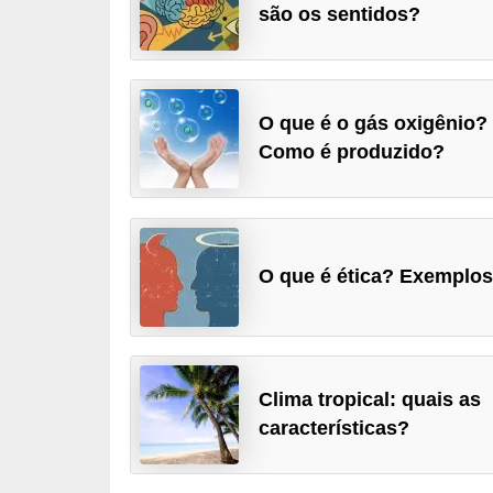
são os sentidos?
a
D
i
O que é o gás oxigênio?
c
Como é produzido?
a
s
d
e
O que é ética? Exemplos
c
i
ê
n
Clima tropical: quais as
c
características?
i
a