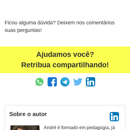
s
Ficou alguma dúvida? Deixem nos comentários
suas perguntas!
Ajudamos você?
Retribua compartilhando!
Sobre o autor
André é formado em pedagogia, já