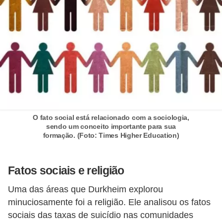
i
t
e
r
a
t
u
r
O fato social está relacionado com a sociologia,
a
sendo um conceito importante para sua
formação. (Foto: Times Higher Education)
D
i
Fatos sociais e religião
c
a
Uma das áreas que Durkheim explorou
s
minuciosamente foi a religião. Ele analisou os fatos
p
sociais das taxas de suicídio nas comunidades