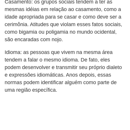
Casamento: os grupos sociais tendem a ter as
a
mesmas idéias em relação ao casamento, como a
e
idade apropriada para se casar e como deve ser a
g
cerimônia. Atitudes que violam esses fatos sociais,
e
como bigamia ou poligamia no mundo ocidental,
são encaradas com nojo.
o
g
Idioma: as pessoas que vivem na mesma área
r
tendem a falar o mesmo idioma. De fato, eles
a
podem desenvolver e transmitir seu próprio dialeto
e expressões idiomáticas. Anos depois, essas
f
normas podem identificar alguém como parte de
i
uma região específica.
a
D
i
c