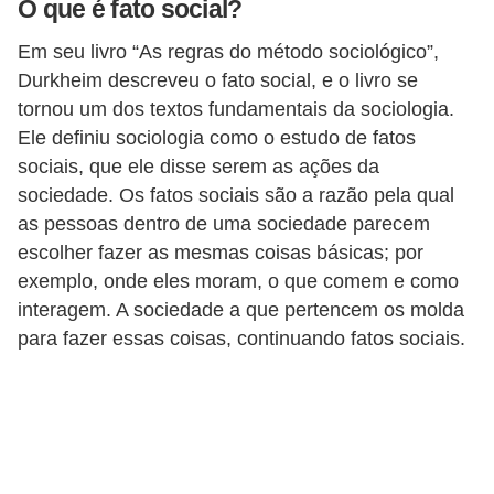
O que é fato social?
a
Em seu livro “As regras do método sociológico”,
D
Durkheim descreveu o fato social, e o livro se
i
tornou um dos textos fundamentais da sociologia.
c
Ele definiu sociologia como o estudo de fatos
a
sociais, que ele disse serem as ações da
s
sociedade. Os fatos sociais são a razão pela qual
as pessoas dentro de uma sociedade parecem
d
escolher fazer as mesmas coisas básicas; por
e
exemplo, onde eles moram, o que comem e como
c
interagem. A sociedade a que pertencem os molda
i
para fazer essas coisas, continuando fatos sociais.
ê
n
c
i
a