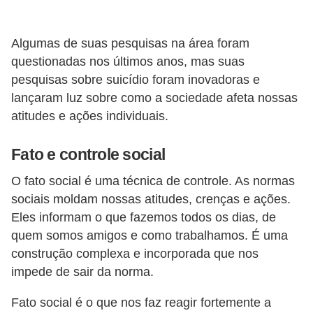
a
s
Algumas de suas pesquisas na área foram
questionadas nos últimos anos, mas suas
p
pesquisas sobre suicídio foram inovadoras e
a
lançaram luz sobre como a sociedade afeta nossas
r
atitudes e ações individuais.
a
E
Fato e controle social
N
O fato social é uma técnica de controle. As normas
E
sociais moldam nossas atitudes, crenças e ações.
M
Eles informam o que fazemos todos os dias, de
quem somos amigos e como trabalhamos. É uma
D
construção complexa e incorporada que nos
i
impede de sair da norma.
c
a
Fato social é o que nos faz reagir fortemente a