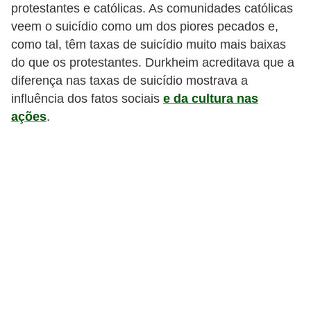
protestantes e católicas. As comunidades católicas
a
veem o suicídio como um dos piores pecados e,
r
como tal, têm taxas de suicídio muito mais baixas
a
do que os protestantes. Durkheim acreditava que a
c
diferença nas taxas de suicídio mostrava a
o
influência dos fatos sociais
e da cultura nas
n
ações
.
c
u
r
s
o
s
D
i
c