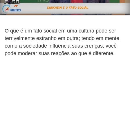
P
r
o
O que é um fato social em uma cultura pode ser
v
terrivelmente estranho em outra; tendo em mente
a
como a sociedade influencia suas crenças, você
s
pode moderar suas reações ao que é diferente.
e
c
o
n
c
u
r
s
o