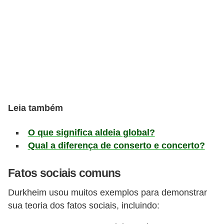
s
D
i
c
a
s
d
Leia também
e
h
O que significa aldeia global?
i
Qual a diferença de conserto e concerto?
s
Fatos sociais comuns
t
ó
Durkheim usou muitos exemplos para demonstrar
r
sua teoria dos fatos sociais, incluindo:
i