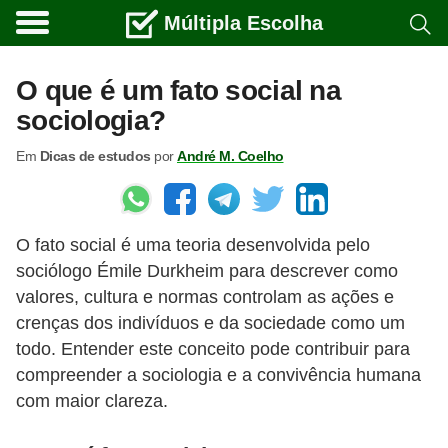
Múltipla Escolha
C
u
O que é um fato social na
r
sociologia?
s
Em
Dicas de estudos
por
André M. Coelho
o
s
e
O fato social é uma teoria desenvolvida pelo
c
sociólogo Émile Durkheim para descrever como
a
valores, cultura e normas controlam as ações e
r
crenças dos indivíduos e da sociedade como um
r
todo. Entender este conceito pode contribuir para
e
compreender a sociologia e a convivência humana
com maior clareza.
i
r