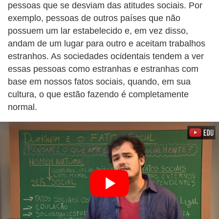
s
pessoas que se desviam das atitudes sociais. Por
exemplo, pessoas de outros países que não
p
possuem um lar estabelecido e, em vez disso,
a
andam de um lugar para outro e aceitam trabalhos
r
estranhos. As sociedades ocidentais tendem a ver
a
essas pessoas como estranhas e estranhas com
v
base em nossos fatos sociais, quando, em sua
e
cultura, o que estão fazendo é completamente
normal.
s
t
i
b
u
l
a
r