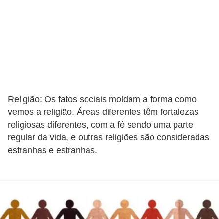
a
s
d
e
p
o
r
Religião: Os fatos sociais moldam a forma como
t
vemos a religião. Áreas diferentes têm fortalezas
u
religiosas diferentes, com a fé sendo uma parte
g
regular da vida, e outras religiões são consideradas
u
estranhas e estranhas.
ê
s
e
l