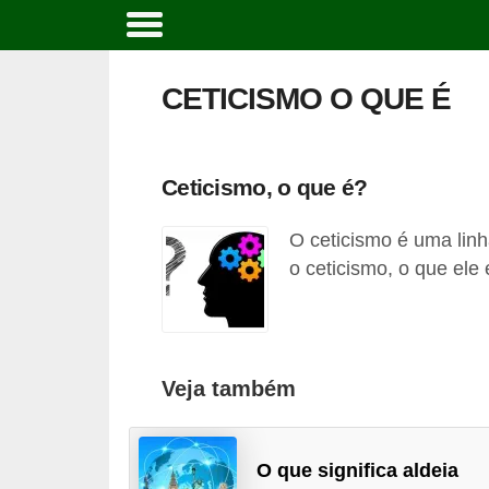
C
u
CETICISMO O QUE É
r
s
o
Ceticismo, o que é?
s
O ceticismo é uma linh
e
o ceticismo, o que ele
c
a
r
r
Veja também
e
i
O que significa aldeia
r