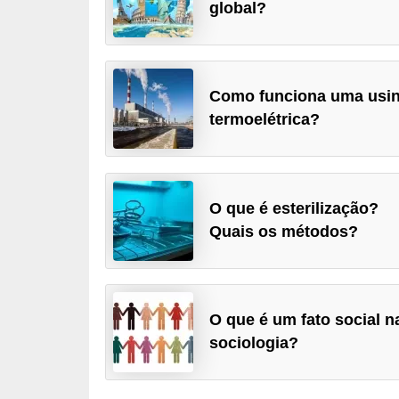
global?
a
D
i
Como funciona uma usi
c
termoelétrica?
a
s
d
e
O que é esterilização?
Quais os métodos?
c
i
ê
n
O que é um fato social n
c
sociologia?
i
a