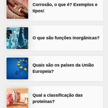
Corrosão, o que é? Exemplos e
s
tipos!
D
i
c
a
O que são funções inorgânicas?
s
d
e
Quais são os países da União
e
Europeia?
s
t
u
Qual a classificação das
d
proteínas?
o