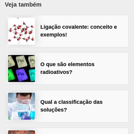
a
Veja também
D
i
Ligação covalente: conceito e
c
exemplos!
a
s
d
O que são elementos
e
radioativos?
c
i
ê
Qual a classificação das
n
soluções?
c
i
a