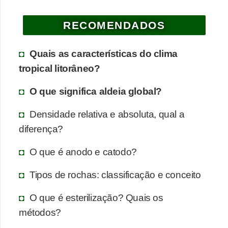
a
RECOMENDADOS
e
g
Quais as características do clima
e
tropical litorâneo?
o
g
O que significa aldeia global?
r
Densidade relativa e absoluta, qual a
a
diferença?
f
i
O que é anodo e catodo?
a
Tipos de rochas: classificação e conceito
D
O que é esterilização? Quais os
i
métodos?
c