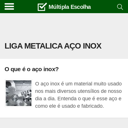
Múltipla Escolha
C
u
r
s
LIGA METALICA AÇO INOX
o
s
e
O que é o aço inox?
c
a
O aço inox é um material muito usado
r
nos mais diversos utensílios de nosso
r
dia a dia. Entenda o que é esse aço e
como ele é usado e fabricado.
e
i
r