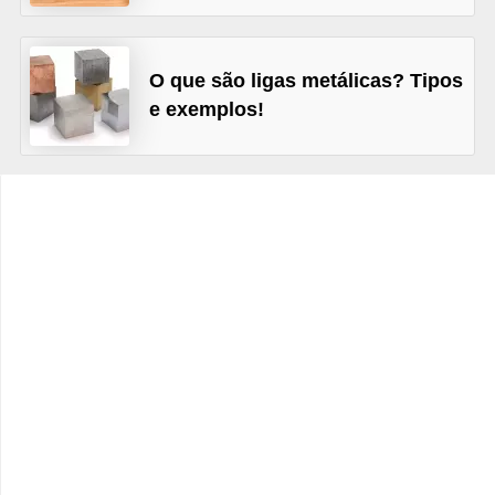
s
D
O que são ligas metálicas? Tipos
i
e exemplos!
c
a
s
d
e
h
i
s
t
ó
r
i