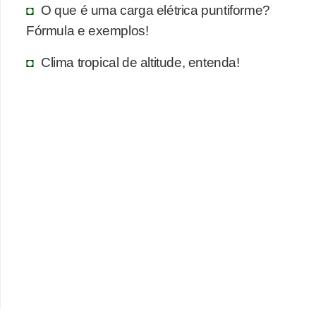
a
O que é uma carga elétrica puntiforme?
s
Fórmula e exemplos!
d
Clima tropical de altitude, entenda!
e
p
o
r
t
u
g
u
ê
s
e
l