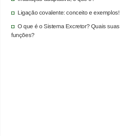
a
s
Ligação covalente: conceito e exemplos!
d
O que é o Sistema Excretor? Quais suas
e
funções?
p
o
r
t
u
g
u
ê
s
e
l