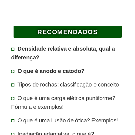
a
e
g
RECOMENDADOS
e
o
Densidade relativa e absoluta, qual a
g
diferença?
r
a
O que é anodo e catodo?
f
Tipos de rochas: classificação e conceito
i
a
O que é uma carga elétrica puntiforme?
Fórmula e exemplos!
D
i
O que é uma ilusão de ótica? Exemplos!
c
Irradiação adaptativa, o que é?