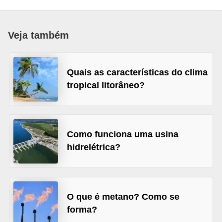
a
D
Veja também
i
c
a
Quais as características do clima
tropical litorâneo?
s
d
e
c
Como funciona uma usina
i
hidrelétrica?
ê
n
c
O que é metano? Como se
i
forma?
a