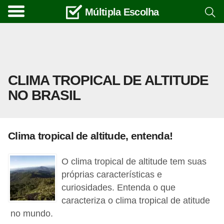
Múltipla Escolha
C
u
r
s
CLIMA TROPICAL DE ALTITUDE
o
NO BRASIL
s
e
c
Clima tropical de altitude, entenda!
a
r
O clima tropical de altitude tem suas
r
próprias características e
e
curiosidades. Entenda o que
caracteriza o clima tropical de atitude
i
no mundo.
r