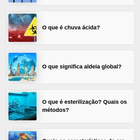
s
D
O que é chuva ácida?
i
c
a
s
O que significa aldeia global?
d
e
e
s
O que é esterilização? Quais os
t
métodos?
u
d
o