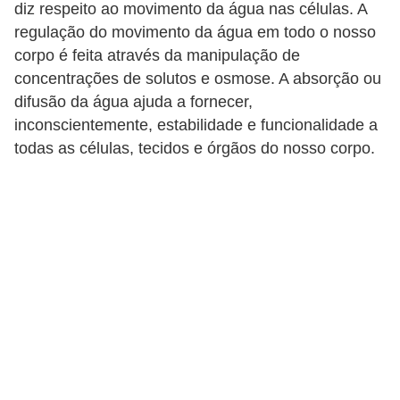
a
diz respeito ao movimento da água nas células. A
s
regulação do movimento da água em todo o nosso
d
corpo é feita através da manipulação de
concentrações de solutos e osmose. A absorção ou
e
difusão da água ajuda a fornecer,
p
inconscientemente, estabilidade e funcionalidade a
o
todas as células, tecidos e órgãos do nosso corpo.
r
t
u
g
u
ê
s
e
l