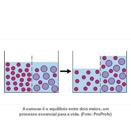
a
s
p
a
r
a
E
N
E
M
D
i
A osmose é o equilíbrio entre dois meios, um
processo essencial para a vida. (Foto: ProProfs)
c
a