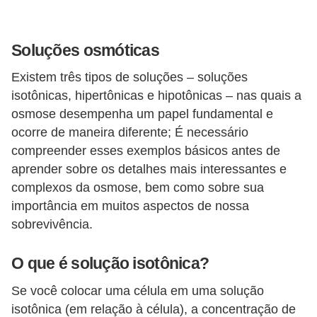
i
t
e
Soluções osmóticas
r
Existem três tipos de soluções – soluções
a
isotônicas, hipertônicas e hipotônicas – nas quais a
t
osmose desempenha um papel fundamental e
u
ocorre de maneira diferente; É necessário
compreender esses exemplos básicos antes de
r
aprender sobre os detalhes mais interessantes e
a
complexos da osmose, bem como sobre sua
D
importância em muitos aspectos de nossa
i
sobrevivência.
c
O que é solução isotônica?
a
s
Se você colocar uma célula em uma solução
p
isotônica (em relação à célula), a concentração de