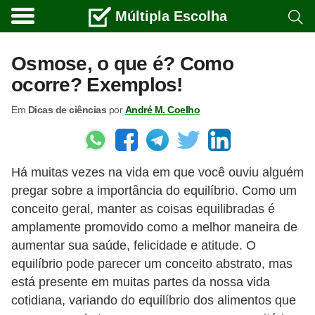
Múltipla Escolha
C
u
Osmose, o que é? Como
r
ocorre? Exemplos!
s
Em
Dicas de ciências
por
André M. Coelho
o
s
e
Há muitas vezes na vida em que você ouviu alguém
c
pregar sobre a importância do equilíbrio. Como um
a
conceito geral, manter as coisas equilibradas é
r
amplamente promovido como a melhor maneira de
r
aumentar sua saúde, felicidade e atitude. O
e
equilíbrio pode parecer um conceito abstrato, mas
está presente em muitas partes da nossa vida
i
cotidiana, variando do equilíbrio dos alimentos que
r