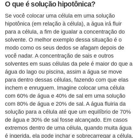
O que é solução hipotônica?
s
p
Se você colocar uma célula em uma solução
a
hipotônica (em relação à célula), a água irá fluir
r
para a célula, a fim de igualar a concentração do
solvente. O melhor exemplo dessa situação é o
a
modo como os seus dedos se afagam depois de
v
você nadar. A concentração de sais e outros
e
solventes em suas células da pele é maior do que a
s
água do lago ou piscina, assim a água se move
t
para dentro dessas células, fazendo com que elas
i
inchem e enruguem. Imagine colocar uma célula
b
com 60% de água e 40% de sal em uma solução
com 80% de água e 20% de sal. A água fluiria da
u
solução para a célula até que um equilíbrio de 70%
l
de água e 30% de sal fosse alcançado. Em casos
a
extremos dentro de uma célula, quando muita água
r
é ingerida, ela pode inchar e sobrecarregar a célula,