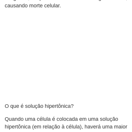
causando morte celular.
P
r
o
v
a
s
e
c
o
n
c
u
O que é solução hipertônica?
r
Quando uma célula é colocada em uma solução
s
hipertônica (em relação à célula), haverá uma maior
o