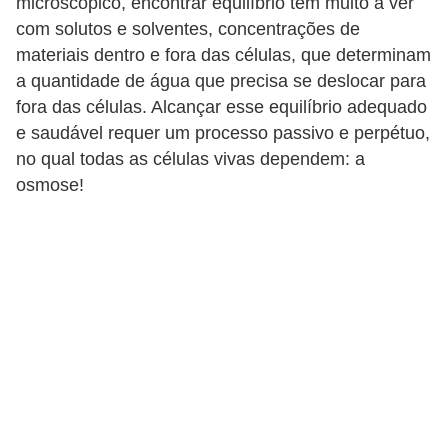
microscópico, encontrar equilíbrio tem muito a ver
s
com solutos e solventes, concentrações de
D
materiais dentro e fora das células, que determinam
i
a quantidade de água que precisa se deslocar para
fora das células. Alcançar esse equilíbrio adequado
c
e saudável requer um processo passivo e perpétuo,
a
no qual todas as células vivas dependem: a
s
osmose!
d
e
h
i
s
t
ó
r
i