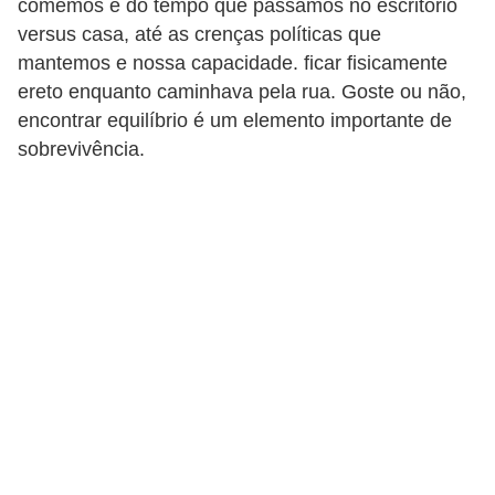
comemos e do tempo que passamos no escritório
a
versus casa, até as crenças políticas que
D
mantemos e nossa capacidade. ficar fisicamente
ereto enquanto caminhava pela rua. Goste ou não,
i
encontrar equilíbrio é um elemento importante de
c
sobrevivência.
a
s
d
e
c
i
ê
n
c
i
a