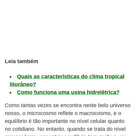
s
D
i
c
a
s
Leia também
d
e
Quais as características do clima tropical
e
litorâneo?
Como funciona uma usina hidrelétrica?
s
t
Como tantas vezes se encontra neste belo universo
u
nosso, o microcosmo reflete o macrocosmo, e o
d
equilíbrio é tão importante no nível celular quanto
no cotidiano. No entanto, quando se trata do nível
o