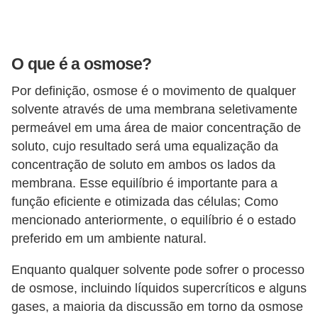
a
e
g
O que é a osmose?
e
Por definição, osmose é o movimento de qualquer
o
solvente através de uma membrana seletivamente
g
permeável em uma área de maior concentração de
r
soluto, cujo resultado será uma equalização da
a
concentração de soluto em ambos os lados da
membrana. Esse equilíbrio é importante para a
f
função eficiente e otimizada das células; Como
i
mencionado anteriormente, o equilíbrio é o estado
a
preferido em um ambiente natural.
D
Enquanto qualquer solvente pode sofrer o processo
i
de osmose, incluindo líquidos supercríticos e alguns
c
gases, a maioria da discussão em torno da osmose