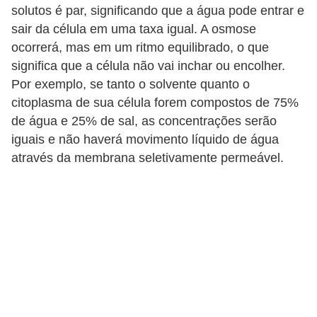
solutos é par, significando que a água pode entrar e
a
sair da célula em uma taxa igual. A osmose
r
ocorrerá, mas em um ritmo equilibrado, o que
a
significa que a célula não vai inchar ou encolher.
c
Por exemplo, se tanto o solvente quanto o
o
citoplasma de sua célula forem compostos de 75%
n
de água e 25% de sal, as concentrações serão
c
iguais e não haverá movimento líquido de água
através da membrana seletivamente permeável.
u
r
s
o
s
D
i
c