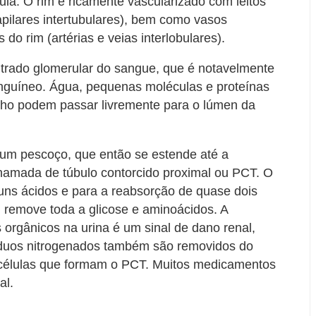
ula. O rim é ricamente vascularizado com leitos
apilares intertubulares), bem como vasos
do rim (artérias e veias interlobulares).
filtrado glomerular do sangue, que é notavelmente
nguíneo. Água, pequenas moléculas e proteínas
nho podem passar livremente para o lúmen da
 um pescoço, que então se estende até a
chamada de túbulo contorcido proximal ou PCT. O
uns ácidos e para a reabsorção de quase dois
m remove toda a glicose e aminoácidos. A
 orgânicos na urina é um sinal de dano renal,
íduos nitrogenados também são removidos do
células que formam o PCT. Muitos medicamentos
al.