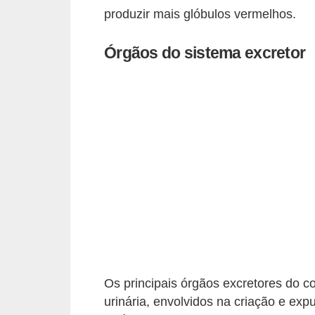
s
produzir mais glóbulos vermelhos.
D
Órgãos do sistema excretor
i
c
a
s
d
e
h
i
s
t
ó
Os principais órgãos excretores do c
r
urinária, envolvidos na criação e exp
i