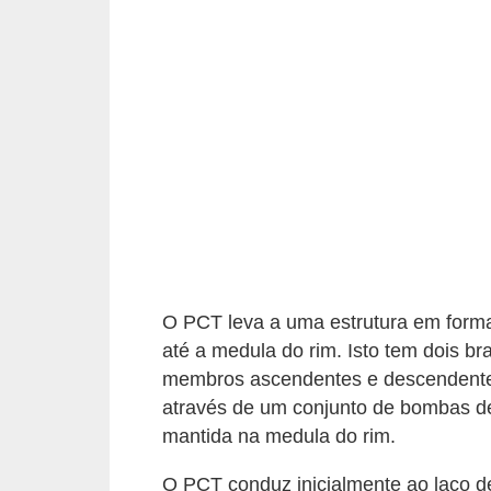
i
t
e
r
a
t
u
r
a
D
O PCT leva a uma estrutura em form
i
até a medula do rim. Isto tem dois br
c
membros ascendentes e descendentes
através de um conjunto de bombas de 
a
mantida na medula do rim.
s
p
O PCT conduz inicialmente ao laço d