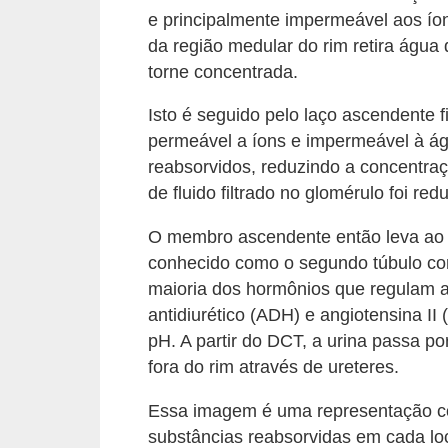
a
e principalmente impermeável aos íon
r
da região medular do rim retira água
torne concentrada.
a
c
Isto é seguido pelo laço ascendente 
o
permeável a íons e impermeável à ág
n
reabsorvidos, reduzindo a concentraç
de fluido filtrado no glomérulo foi r
c
u
O membro ascendente então leva ao 
r
conhecido como o segundo túbulo con
s
maioria dos hormônios que regulam a 
antidiurético (ADH) e angiotensina II (
o
pH. A partir do DCT, a urina passa p
s
fora do rim através de ureteres.
D
Essa imagem é uma representação co
i
substâncias reabsorvidas em cada loc
c