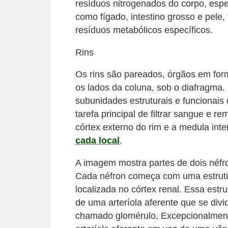
resíduos nitrogenados do corpo, espe
a
como fígado, intestino grosso e pele
e
resíduos metabólicos específicos.
g
Rins
e
o
Os rins são pareados, órgãos em for
g
os lados da coluna, sob o diafragma.
subunidades estruturais e funcionais
r
tarefa principal de filtrar sangue e r
a
córtex externo do rim e a medula int
f
cada local
.
i
a
A imagem mostra partes de dois néfro
Cada néfron começa com uma estrut
D
localizada no córtex renal. Essa estr
i
de uma arteríola aferente que se divi
c
chamado glomérulo. Excepcionalmente