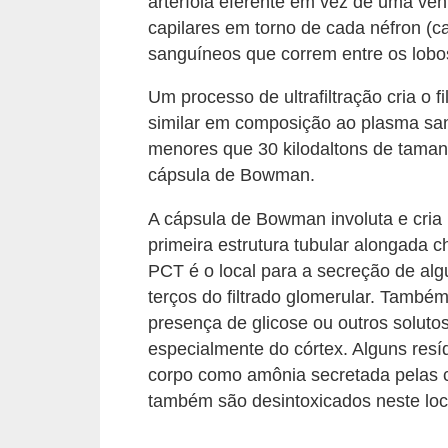
a
arteríola eferente em vez de uma vên
capilares em torno de cada néfron (c
s
sanguíneos que correm entre os lobos 
d
e
Um processo de ultrafiltração cria o 
p
similar em composição ao plasma sa
menores que 30 kilodaltons de tama
o
cápsula de Bowman.
r
t
A cápsula de Bowman involuta e cria
u
primeira estrutura tubular alongada 
PCT é o local para a secreção de alg
g
terços do filtrado glomerular. També
u
presença de glicose ou outros solutos
ê
especialmente do córtex. Alguns res
s
corpo como amônia secretada pelas 
e
também são desintoxicados neste loc
l