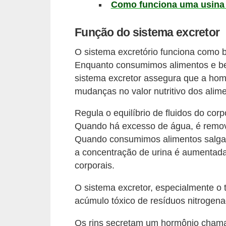
Como funciona uma usina h
s
Função do sistema excretor
D
i
O sistema excretório funciona como b
c
Enquanto consumimos alimentos e bebi
sistema excretor assegura que a ho
a
mudanças no valor nutritivo dos alim
s
d
Regula o equilíbrio de fluidos do co
e
Quando há excesso de água, é removi
e
Quando consumimos alimentos salgad
a concentração de urina é aumentada,
s
corporais.
t
u
O sistema excretor, especialmente o t
d
acúmulo tóxico de resíduos nitrogen
o
Os rins secretam um hormônio chamad