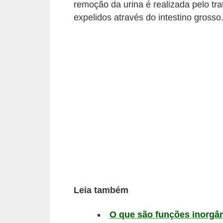
remoção da urina é realizada pelo tra
a
expelidos através do intestino grosso
D
i
c
a
s
d
e
c
i
ê
n
Leia também
c
i
O que são funções inorgâ
a