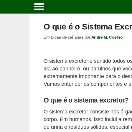
C
u
O que é o Sistema Exc
r
Em
Dicas de ciências
por
André M. Coelho
s
o
s
O sistema excretor é sentido todos o
e
ida ao banheiro, ou barulhos que voc
c
extremamente importante para o desca
a
Vamos entender os componentes e a 
r
O que é o sistema excretor?
r
e
O sistema excretor consiste nos órg
i
corpo. Em humanos, isso inclui a rem
de urina e resíduos sólidos, especia
r