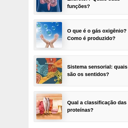
a
funções?
D
i
O que é o gás oxigênio?
c
Como é produzido?
a
s
d
e
Sistema sensorial: quais
são os sentidos?
c
i
ê
n
Qual a classificação das
c
proteínas?
i
a