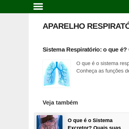
C
u
APARELHO RESPIRAT
r
s
o
Sistema Respiratório: o que é
s
O que é o sistema res
e
Conheça as funções d
c
a
r
r
Veja também
e
i
O que é o Sistema
r
Excretor? Quais suas