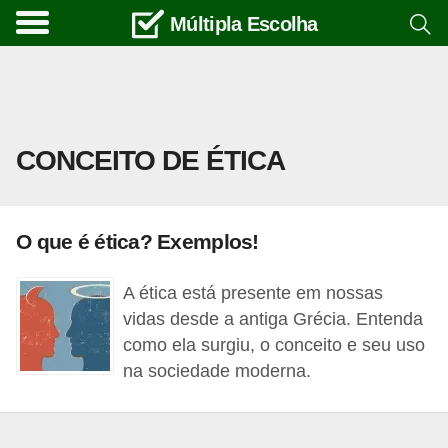
Múltipla Escolha
C
u
r
s
CONCEITO DE ÉTICA
o
s
e
O que é ética? Exemplos!
c
a
A ética está presente em nossas
r
vidas desde a antiga Grécia. Entenda
r
como ela surgiu, o conceito e seu uso
na sociedade moderna.
e
i
r