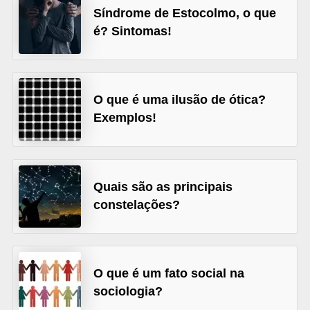
Síndrome de Estocolmo, o que
s
é? Sintomas!
D
i
c
O que é uma ilusão de ótica?
a
Exemplos!
s
d
e
Quais são as principais
e
constelações?
s
t
u
O que é um fato social na
d
sociologia?
o