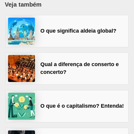
a
Veja também
D
i
O que significa aldeia global?
c
a
s
d
Qual a diferença de conserto e
e
concerto?
c
i
ê
n
O que é o capitalismo? Entenda!
c
i
a