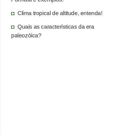
a
s
Clima tropical de altitude, entenda!
d
Quais as características da era
e
paleozóica?
p
o
r
t
u
g
u
ê
s
e
l