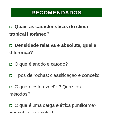
a
RECOMENDADOS
e
g
Quais as características do clima
e
tropical litorâneo?
o
g
Densidade relativa e absoluta, qual a
r
diferença?
a
O que é anodo e catodo?
f
i
Tipos de rochas: classificação e conceito
a
O que é esterilização? Quais os
D
métodos?
i
O que é uma carga elétrica puntiforme?
c
Fórmula e exemplos!