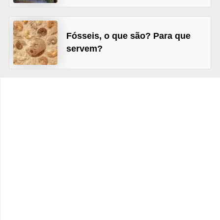
s
D
Fósseis, o que são? Para que
i
servem?
c
a
s
d
e
h
i
s
t
ó
r
i