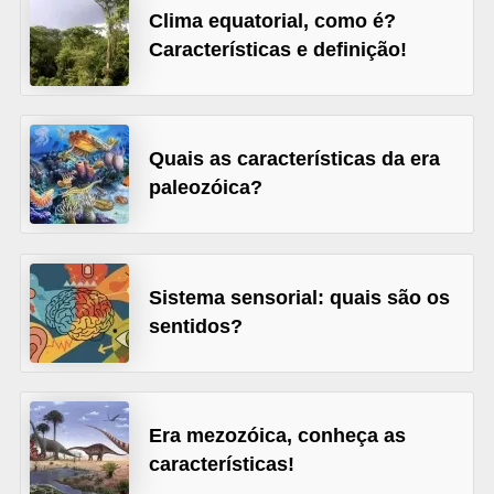
Clima equatorial, como é?
s
Características e definição!
D
i
c
Quais as características da era
a
paleozóica?
s
d
e
Sistema sensorial: quais são os
e
sentidos?
s
t
u
Era mezozóica, conheça as
d
características!
o