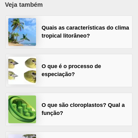
a
Veja também
D
i
Quais as características do clima
c
tropical litorâneo?
a
s
d
O que é o processo de
e
especiação?
c
i
ê
O que são cloroplastos? Qual a
n
função?
c
i
a