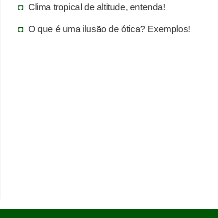
a
Clima tropical de altitude, entenda!
s
O que é uma ilusão de ótica? Exemplos!
d
e
p
o
r
t
u
g
u
ê
s
e
l