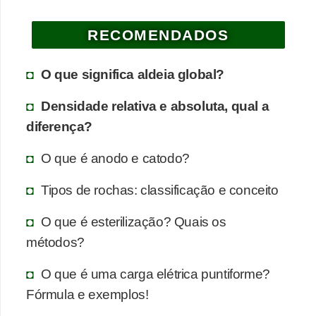
a
RECOMENDADOS
e
g
O que significa aldeia global?
e
o
Densidade relativa e absoluta, qual a
g
diferença?
r
O que é anodo e catodo?
a
f
Tipos de rochas: classificação e conceito
i
O que é esterilização? Quais os
a
métodos?
D
O que é uma carga elétrica puntiforme?
i
Fórmula e exemplos!
c