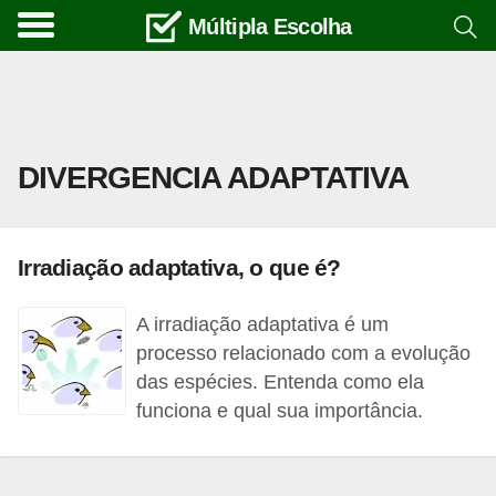
Múltipla Escolha
C
u
r
s
DIVERGENCIA ADAPTATIVA
o
s
e
Irradiação adaptativa, o que é?
c
a
A irradiação adaptativa é um
r
processo relacionado com a evolução
r
das espécies. Entenda como ela
funciona e qual sua importância.
e
i
r