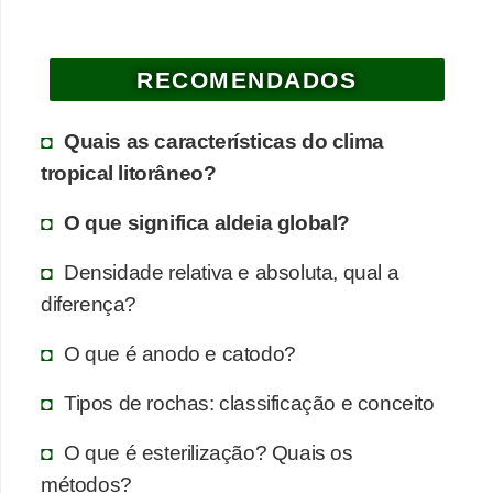
a
e
RECOMENDADOS
g
e
Quais as características do clima
o
tropical litorâneo?
g
r
O que significa aldeia global?
a
Densidade relativa e absoluta, qual a
f
diferença?
i
a
O que é anodo e catodo?
D
Tipos de rochas: classificação e conceito
i
O que é esterilização? Quais os
c
métodos?