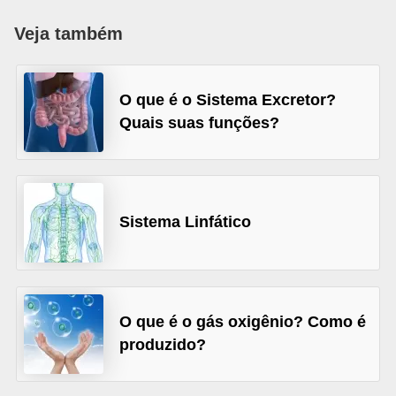
a
Veja também
D
i
O que é o Sistema Excretor?
c
Quais suas funções?
a
s
d
e
Sistema Linfático
c
i
ê
n
O que é o gás oxigênio? Como é
c
produzido?
i
a