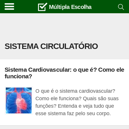
Múltipla Escolha
C
u
r
s
SISTEMA CIRCULATÓRIO
o
s
e
Sistema Cardiovascular: o que é? Como ele
c
funciona?
a
r
O que é o sistema cardiovascular?
r
Como ele funciona? Quais são suas
funções? Entenda e veja tudo que
e
esse sistema faz pelo seu corpo.
i
r