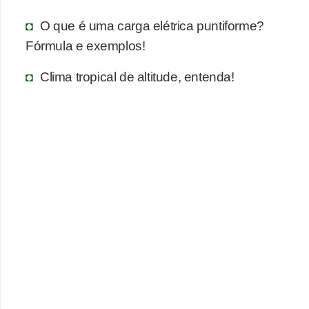
a
s
O que é uma carga elétrica puntiforme?
d
Fórmula e exemplos!
e
Clima tropical de altitude, entenda!
p
o
r
t
u
g
u
ê
s
e
l