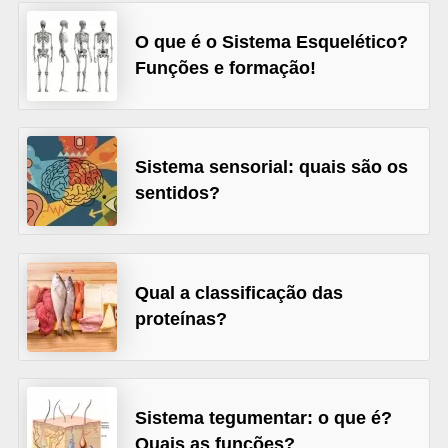
s
O que é o Sistema Esquelético?
D
Funções e formação!
i
c
a
Sistema sensorial: quais são os
s
sentidos?
d
e
e
Qual a classificação das
s
proteínas?
t
u
d
Sistema tegumentar: o que é?
o
Quais as funções?