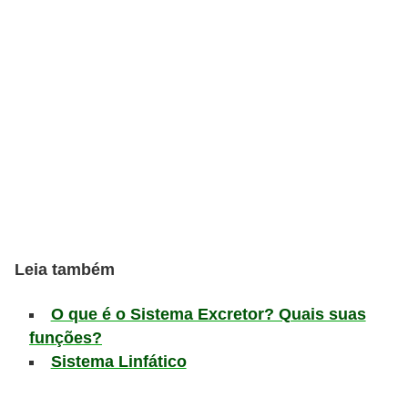
s
D
i
c
a
s
d
e
e
Leia também
s
t
O que é o Sistema Excretor? Quais suas
u
funções?
d
Sistema Linfático
o