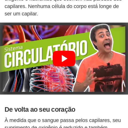
s
capilares. Nenhuma célula do corpo está longe de
p
ser um capilar.
a
r
a
v
e
s
t
i
b
u
l
De volta ao seu coração
a
À medida que o sangue passa pelos capilares, seu
r
suprimento de oxigênio é reduzido e também