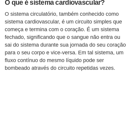
O que é sistema cardiovascular?
a
O sistema circulatório, também conhecido como
D
sistema cardiovascular, é um circuito simples que
i
começa e termina com o coração. É um sistema
c
fechado, significando que o sangue não entra ou
a
sai do sistema durante sua jornada do seu coração
s
para o seu corpo e vice-versa. Em tal sistema, um
fluxo contínuo do mesmo líquido pode ser
d
bombeado através do circuito repetidas vezes.
e
c
i
ê
n
c
i
a