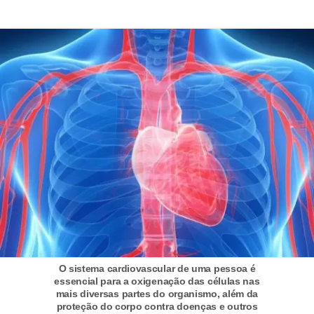
i
t
e
r
a
t
u
r
a
D
i
c
a
O sistema cardiovascular de uma pessoa é
essencial para a oxigenação das células nas
s
mais diversas partes do organismo, além da
p
proteção do corpo contra doenças e outros