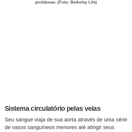
problemas. (Foto: Berkeley Life)
a
r
a
c
o
n
c
u
r
s
o
s
Sistema circulatório pelas veias
D
Seu sangue viaja de sua aorta através de uma série
i
de vasos sanguíneos menores até atingir seus
c