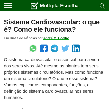
Múltipla Escolha
C
u
Sistema Cardiovascular: o que
r
é? Como ele funciona?
s
Em
Dicas de ciências
por
André M. Coelho
o
s
e
O sistema cardiovascular é essencial para a vida
c
dos seres vivos. Até mesmo as plantas tem seus
a
próprios sistemas circulatórios. Mas como funciona
r
um sistema circulatório? O que é esse sistema?
r
Vamos explicar os componentes, funções, e
e
definição do sistema cardiovascular nos seres
humanos.
i
r