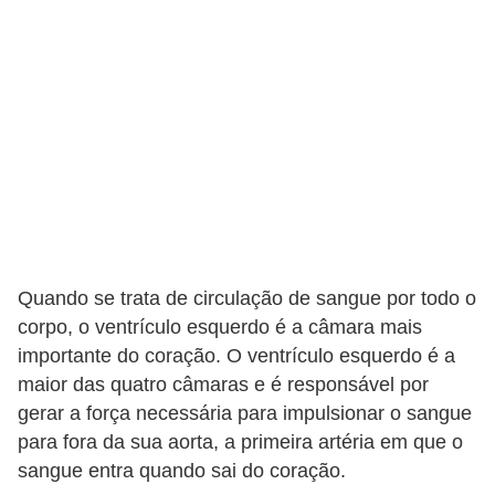
a
s
d
e
p
o
r
t
u
Quando se trata de circulação de sangue por todo o
g
corpo, o ventrículo esquerdo é a câmara mais
u
importante do coração. O ventrículo esquerdo é a
ê
maior das quatro câmaras e é responsável por
s
gerar a força necessária para impulsionar o sangue
e
para fora da sua aorta, a primeira artéria em que o
l
sangue entra quando sai do coração.