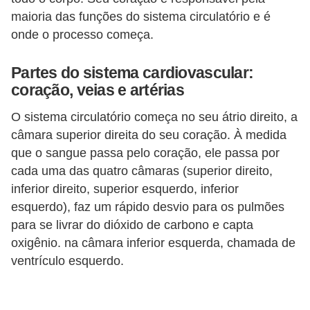
a
maioria das funções do sistema circulatório e é
e
onde o processo começa.
g
Partes do sistema cardiovascular:
e
coração, veias e artérias
o
O sistema circulatório começa no seu átrio direito, a
g
câmara superior direita do seu coração. À medida
r
que o sangue passa pelo coração, ele passa por
a
cada uma das quatro câmaras (superior direito,
f
inferior direito, superior esquerdo, inferior
i
esquerdo), faz um rápido desvio para os pulmões
a
para se livrar do dióxido de carbono e capta
oxigênio. na câmara inferior esquerda, chamada de
D
ventrículo esquerdo.
i
c