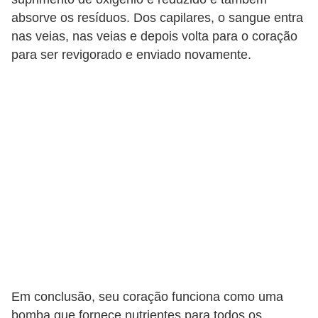
P
absorve os resíduos. Dos capilares, o sangue entra
nas veias, nas veias e depois volta para o coração
r
para ser revigorado e enviado novamente.
o
v
a
s
e
c
o
n
c
u
r
s
Em conclusão, seu coração funciona como uma
o
bomba que fornece nutrientes para todos os