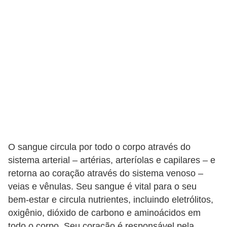
s
D
i
c
a
s
d
e
h
i
O sangue circula por todo o corpo através do
sistema arterial – artérias, arteríolas e capilares – e
s
retorna ao coração através do sistema venoso –
t
veias e vênulas. Seu sangue é vital para o seu
ó
bem-estar e circula nutrientes, incluindo eletrólitos,
r
oxigênio, dióxido de carbono e aminoácidos em
i
todo o corpo. Seu coração é responsável pela