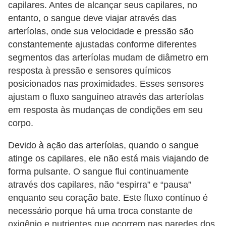
capilares. Antes de alcançar seus capilares, no
a
entanto, o sangue deve viajar através das
s
arteríolas, onde sua velocidade e pressão são
p
constantemente ajustadas conforme diferentes
segmentos das arteríolas mudam de diâmetro em
a
resposta à pressão e sensores químicos
r
posicionados nas proximidades. Esses sensores
a
ajustam o fluxo sanguíneo através das arteríolas
E
em resposta às mudanças de condições em seu
N
corpo.
E
Devido à ação das arteríolas, quando o sangue
M
atinge os capilares, ele não está mais viajando de
D
forma pulsante. O sangue flui continuamente
através dos capilares, não “espirra” e “pausa”
i
enquanto seu coração bate. Este fluxo contínuo é
c
necessário porque há uma troca constante de
a
oxigênio e nutrientes que ocorrem nas paredes dos