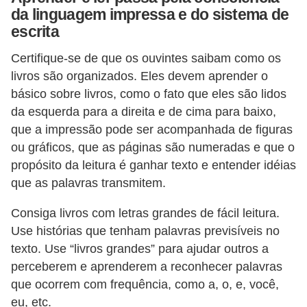
da linguagem impressa e do sistema de
a
escrita
e
g
Certifique-se de que os ouvintes saibam como os
e
livros são organizados. Eles devem aprender o
básico sobre livros, como o fato que eles são lidos
o
da esquerda para a direita e de cima para baixo,
g
que a impressão pode ser acompanhada de figuras
r
ou gráficos, que as páginas são numeradas e que o
a
propósito da leitura é ganhar texto e entender idéias
f
que as palavras transmitem.
i
Consiga livros com letras grandes de fácil leitura.
a
Use histórias que tenham palavras previsíveis no
D
texto. Use “livros grandes” para ajudar outros a
perceberem e aprenderem a reconhecer palavras
i
que ocorrem com frequência, como a, o, e, você,
c
eu, etc.