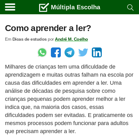
Múltipla Escolha
C
u
Como aprender a ler?
r
Em
Dicas de estudos
por
André M. Coelho
s
o
s
Milhares de crianças tem uma dificuldade de
e
aprendizagem e muitas outras falham na escola por
c
causa das dificuldades em aprender a ler. Uma
a
análise de décadas de pesquisa sobre como
r
crianças pequenas podem aprender melhor a ler
r
indica que, na maioria dos casos, essas
dificuldades podem ser evitadas. E praticamente os
e
mesmos processos podem funcionar para adultos
i
que precisam aprender a ler.
r