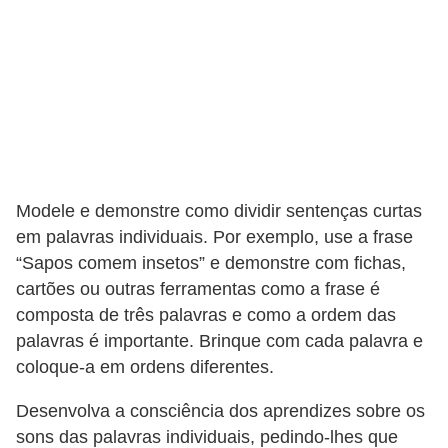
a
s
p
a
r
a
E
Modele e demonstre como dividir sentenças curtas
em palavras individuais. Por exemplo, use a frase
N
“Sapos comem insetos” e demonstre com fichas,
E
cartões ou outras ferramentas como a frase é
M
composta de três palavras e como a ordem das
D
palavras é importante. Brinque com cada palavra e
coloque-a em ordens diferentes.
i
c
Desenvolva a consciência dos aprendizes sobre os
a
sons das palavras individuais, pedindo-lhes que