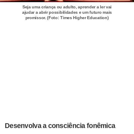
P
Seja uma criança ou adulto, aprender a ler vai
ajudar a abrir possibilidades e um futuro mais
r
promissor. (Foto: Times Higher Education)
o
v
a
s
e
c
o
n
c
u
r
s
Desenvolva a consciência fonêmica
o