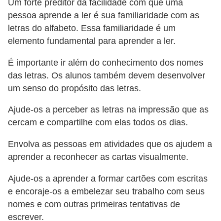
i
Um forte preditor da facilidade com que uma
pessoa aprende a ler é sua familiaridade com as
t
letras do alfabeto. Essa familiaridade é um
e
elemento fundamental para aprender a ler.
r
a
É importante ir além do conhecimento dos nomes
das letras. Os alunos também devem desenvolver
t
um senso do propósito das letras.
u
r
Ajude-os a perceber as letras na impressão que as
a
cercam e compartilhe com elas todos os dias.
D
Envolva as pessoas em atividades que os ajudem a
i
aprender a reconhecer as cartas visualmente.
c
Ajude-os a aprender a formar cartões com escritas
a
e encoraje-os a embelezar seu trabalho com seus
s
nomes e com outras primeiras tentativas de
p
escrever.