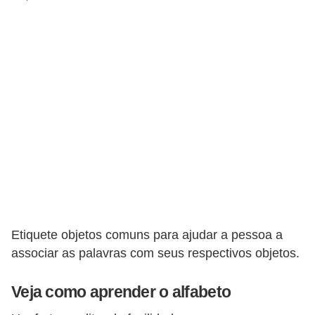
a
s
d
e
p
o
r
t
u
g
u
ê
Etiquete objetos comuns para ajudar a pessoa a
associar as palavras com seus respectivos objetos.
s
e
Veja como aprender o alfabeto
l