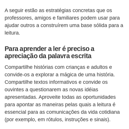
s
A seguir estão as estratégias concretas que os
professores, amigos e familiares podem usar para
D
ajudar outros a construírem uma base sólida para a
i
leitura.
c
a
Para aprender a ler é preciso a
s
apreciação da palavra escrita
d
Compartilhe histórias com crianças e adultos e
e
convide-os a explorar a mágica de uma história.
e
Compartilhe textos informativos e convide os
s
ouvintes a questionarem as novas idéias
t
apresentadas. Aproveite todas as oportunidades
para apontar as maneiras pelas quais a leitura é
u
essencial para as comunicações da vida cotidiana
d
(por exemplo, em rótulos, instruções e sinais).
o