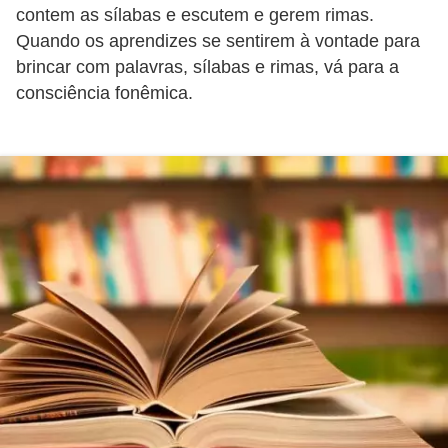
s
contem as sílabas e escutem e gerem rimas.
p
Quando os aprendizes se sentirem à vontade para
brincar com palavras, sílabas e rimas, vá para a
a
consciência fonêmica.
r
a
v
e
s
t
i
b
u
l
a
r