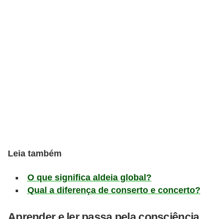
s
D
i
c
a
s
d
e
h
i
Leia também
s
t
O que significa aldeia global?
ó
Qual a diferença de conserto e concerto?
r
i
Aprender e ler passa pela consciência