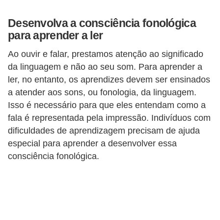
a
Desenvolva a consciência fonológica
r
para aprender a ler
a
c
Ao ouvir e falar, prestamos atenção ao significado
o
da linguagem e não ao seu som. Para aprender a
ler, no entanto, os aprendizes devem ser ensinados
n
a atender aos sons, ou fonologia, da linguagem.
c
Isso é necessário para que eles entendam como a
u
fala é representada pela impressão. Indivíduos com
r
dificuldades de aprendizagem precisam de ajuda
s
especial para aprender a desenvolver essa
o
consciência fonológica.
s
D
i
c